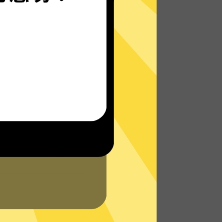
暴雪游戏加速器的自研发通信协议，使您无
论是在路上还是沙发上，都能轻松快速地访
问网络，体验真正的极速网络。
了解更多暴雪游戏加速器App特点